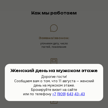
Как мы работаем
Заявка/звонок:
уточняем дату, число
гостей, пожелания
Женский день на мужском этаже
Подбор формата:
Дорогие гости!
Индивидуальный подход —
Сообщаем вам о том, что 11 августа — женский
программы услуг подбираются
с учетом ваших пожеланий
день на мужском этаже.
Бронируйте визит на сайте
или по телефону
+7
(909)
643
43−43