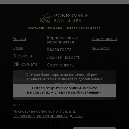
Pokrovskie Bani & Spa — cогреем душу и тело!
Корпоративные
Услуги
О комплексе
мероприятия
Цены
Контакты
Карта гостя
Ресторан
Акции и новости
VIP комната
Сертификаты
C 1 июля баня закрыта на технический ремонт.
Приносим свои извинения за доставленные
женские дни
РЕЖИМ РАБОТЫ
неудобства.
10:00–23:00
ПН
ВТ
СР
ЧТ
ПТ
СБ
ВС
О дате открытия сообщим на сайте
и в соцсетях — следите за обновлениями!
ПН — санитарный день
семейные дни
АДРЕС
Московская область, г.о. Истра, д.
Покровское, ул. Центральная, д. 27/2