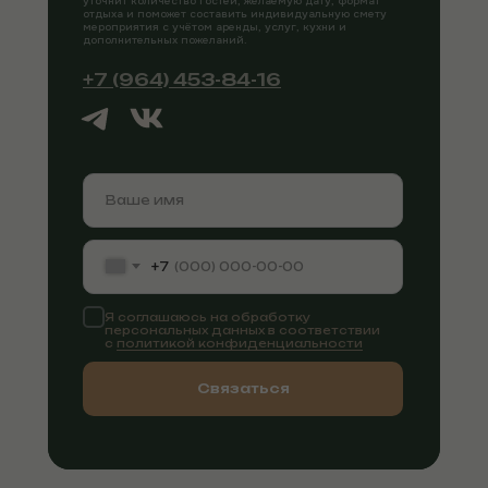
уточнит количество гостей, желаемую дату, формат
отдыха и поможет составить индивидуальную смету
мероприятия с учётом аренды, услуг, кухни и
дополнительных пожеланий.
+7 (964) 453-84-16
+7
Я соглашаюсь на обработку
персональных данных в соответствии
с
политикой конфиденциальности
Связаться