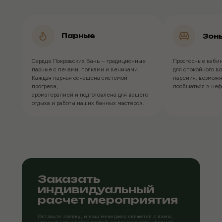
Парные
Зон
Сердце Покровских Бань — традиционные
Просторные кабин
парные с печами, полками и вениками.
для спокойного в
Каждая парная оснащена системой
парения, возможн
прогрева,
пообщаться в неф
ароматерапией и подготовлена для вашего
отдыха и работы наших банных мастеров.
Заказать
индивидуальный
расчет мероприятия
Оставьте заявку, и наш менеджер свяжется с вами,