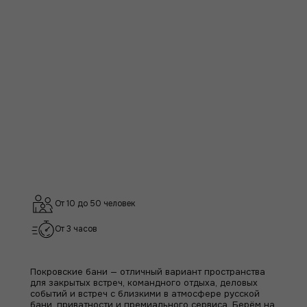
От 10 до 50 человек
От 3 часов
Покровские бани — отличный вариант пространства
для закрытых встреч, командного отдыха, деловых
событий и встреч с близкими в атмосфере русской
бани, приватности и премиального сервиса. Берём на