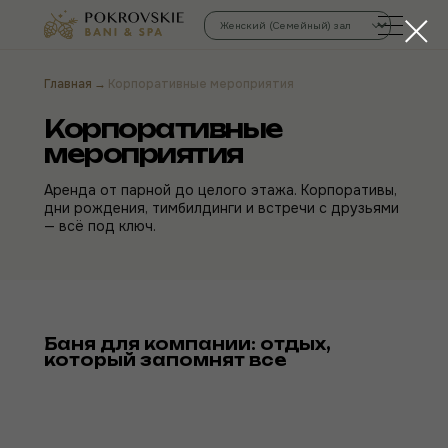
→
Главная
Корпоративные мероприятия
Корпоративные
Уважаемые гости!
мероприятия
Бронирование доступно только для
посещения комплекса. Запись на
Аренда от парной до целого этажа. Корпоративы,
процедуры производится на месте.
дни рождения, тимбилдинги и встречи с друзьями
— всё под ключ.
Заполните форму ниже, и мы вам перезвоним.
+7
Баня для компании: отдых,
который запомнят все
Я соглашаюсь на обработку персональных данных
в соответствии с
политикой конфиденциальности
Связаться